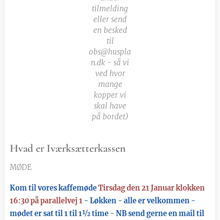
tilmelding
eller send
en besked
til
obs@huspla
n.dk - så vi
ved hvor
mange
kopper vi
skal have
på bordet)
Hvad er Iværksætterkassen
MØDE
Kom til vores kaffemøde
Tirsdag den 21 Januar klokken
16:30 på parallelvej 1
- Løkken - alle er velkommen -
mødet er sat til 1 til 1½ time - NB send gerne en mail til