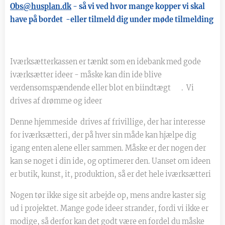
Obs@husplan.dk
- så vi ved hvor mange kopper vi skal
have på bordet -eller tilmeld dig under møde tilmelding
Iværksætterkassen er tænkt som en idebank med gode
iværksætter ideer - måske kan din ide blive
verdensomspændende eller blot en biindtægt 😊. Vi
drives af drømme og ideer
Denne hjemmeside drives af frivillige, der har interesse
for iværksætteri, der på hver sin måde kan hjælpe dig
igang enten alene eller sammen. Måske er der nogen der
kan se noget i din ide, og optimerer den. Uanset om ideen
er butik, kunst, it, produktion, så er det hele iværksætteri
Nogen tør ikke sige sit arbejde op, mens andre kaster sig
ud i projektet. Mange gode ideer strander, fordi vi ikke er
modige, så derfor kan det godt være en fordel du måske