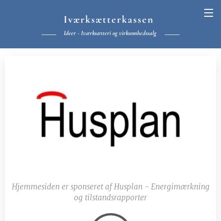
Iværksætterkassen
Ideer - Iværksætteri og virksomhedssalg
Hjemmesiden er sponseret af Husplan - Energimærkning
og tilstandsrapporter