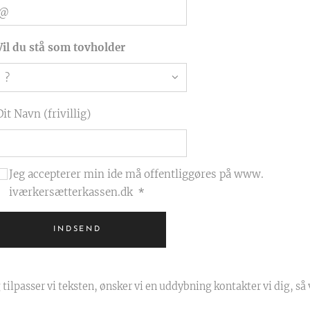
Vil du stå som tovholder
Dit Navn (frivillig)
Jeg accepterer min ide må offentliggøres på www.
iværkersætterkassen.dk
INDSEND
tilpasser vi teksten, ønsker vi en uddybning kontakter vi dig, så