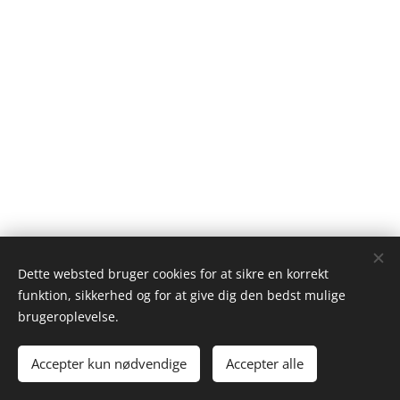
Dette websted bruger cookies for at sikre en korrekt
funktion, sikkerhed og for at give dig den bedst mulige
Iværksætterkassen
brugeroplevelse.
Alle rettigheder forbeholdes 2024
Accepter kun nødvendige
Accepter alle
Cookies